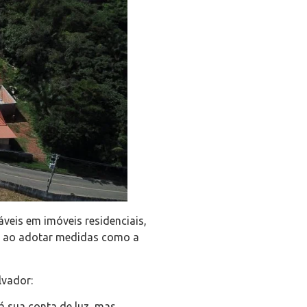
áveis em imóveis residenciais,
PTU ao adotar medidas como a
lvador:
rá sua conta de luz, mas