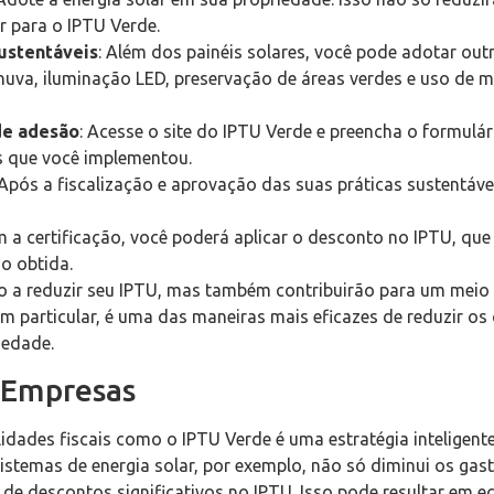
r para o IPTU Verde.
sustentáveis
: Além dos painéis solares, você pode adotar o
chuva, iluminação LED, preservação de áreas verdes e uso de m
de adesão
: Acesse o site do IPTU Verde e preencha o formulá
is que você implementou.
 Após a fiscalização e aprovação das suas práticas sustentávei
m a certificação, você poderá aplicar o desconto no IPTU, qu
o obtida.
 a reduzir seu IPTU, mas também contribuirão para um meio 
 em particular, é uma das maneiras mais eficazes de reduzir os
iedade.
 Empresas
lidades fiscais como o IPTU Verde é uma estratégia inteligent
sistemas de energia solar, por exemplo, não só diminui os ga
de descontos significativos no IPTU. Isso pode resultar em 