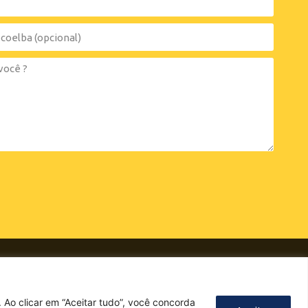
n° 506, Empresarial Tropical Center, salas 101 e 102,
Pitangueiras, Lauro de Freitas – BA. CEP: 42701-340
Política de Privacidade
 Ao clicar em “Aceitar tudo”, você concorda