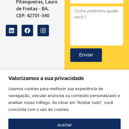
Pitangueiras, Lauro
de Freitas - BA.
CEP: 42701-340
Enviar
Valorizamos a sua privacidade
Macrosol Energia Sustentável
Usamos cookies para melhorar sua experiência de
+55 71 3508-9190
navegação, veicular anúncios ou conteúdo personalizado e
contato@macrosol.com.br
analisar nosso tráfego. Ao clicar em “Aceitar tudo”, você
Rua Pelicano, n° 506, Empresarial Tropical Center, salas 101 e
concorda com o uso de cookies.
102, Pitangueiras, Lauro de Freitas – BA. CEP: 42701-340
Política de Privacidade
Aceitar