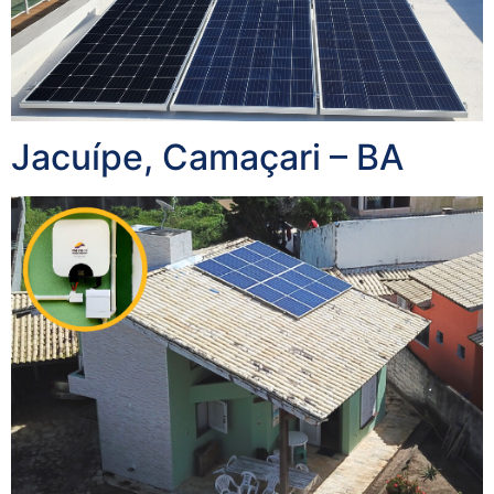
Jacuípe, Camaçari – BA