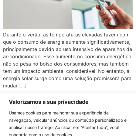
Durante o verão, as temperaturas elevadas fazem com
que o consumo de energia aumente significativamente,
principalmente devido ao uso intensivo de aparelhos de
ar-condicionado. Esse aumento no consumo energético
não só pesa no bolso dos consumidores, mas também
tem um impacto ambiental considerável. No entanto, a
energia solar surge como uma solução promissora para
mudar […]
Valorizamos a sua privacidade
Macrosol Energia Sustentável
Usamos cookies para melhorar sua experiência de
+55 71 3508-9190
navegação, veicular anúncios ou conteúdo personalizado e
contato@macrosol.com.br
analisar nosso tráfego. Ao clicar em “Aceitar tudo”, você
Rua Pelicano, n° 506, Empresarial Tropical Center, salas 101 e
concorda com o uso de cookies.