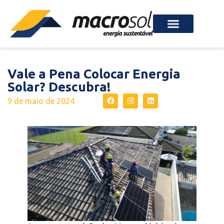
(71) 3508-9190
Como Funciona
Vale a Pena Colocar Energia
Solar? Descubra!
9 de maio de 2024